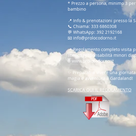
* Prezzo a persona, minimo 3 pers
bambino
📍 Info & prenotazioni presso la 
📞 Chiama: 333 6860308
💬 WhatsApp: 392 2192168
📧
info@prolocodorno.it
📌 Regolamento completo visita p
scarico responsabilità minori dispo
🌐
www.prolocodorno.it
✨ Preparati a vivere una giornata
magia e avventura a Gardaland!
SCARICA QUI IL REGOLAMENTO