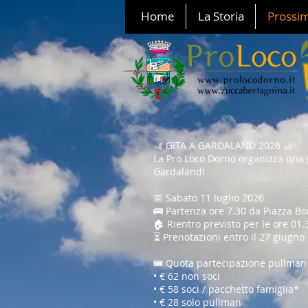
Home
La Storia
Prossim
🎢 GITA A GARDALAND 2026 🎢
La Pro Loco Dorno organizza una 
Gardaland!
📅 Sabato 11 luglio 2026
🚌 Partenza ore 7.30 da Piazza B
🏠 Rientro previsto per le ore 01.
⏳ Prenotazioni entro il 27 giugno
🎟️ Quota partecipazione pullman
• € 62 non soci
• € 58 soci / pacchetto famiglia*
• € 28 solo pullman