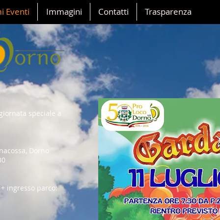
i Eventi
Immagini
Contatti
Trasparenza
giornata speciale a
onacossa, Dorno
30
 + ingresso parco: