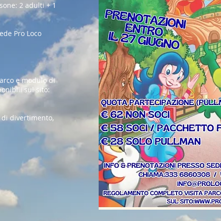
one: 2 adulti + 1
Sede Pro Loco
arco e modulo di
nibili sul sito:
 di divertimento,