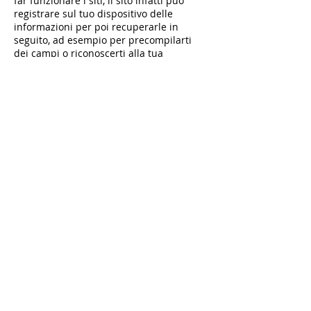
far funzionare i siti, il sito infatti può
registrare sul tuo dispositivo delle
informazioni per poi recuperarle in
seguito, ad esempio per precompilarti
dei campi o riconoscerti alla tua
successiva visita.
Quali cookies usiamo?
Cookie essenziali al funzionamento del
sito internet
Performance cookie, utilizzati per capire
come i navigatori si spostano sul sito ad
esempio per conoscere le pagine più
frequentate. Utilissimi per capire come
migliorarci
Functionality cookie, utilizzati per
ricordare le scelte che hai fatto in
passato e semplificarti l'esperienza di
navigazione (ed esempio la grandezza
del carattere che preferisci)
Targeting o Ad Cookies, utili per misurare
quante volte vedi delle pubblicità quali
sono e se ci clicchi sopra. Ci servono per
misurare l'efficacia delle nostre