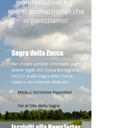
manifestazioni e gli
eventi promozionali che
organizziamo!
Sagra della Zucca
Per essere sempre informato sugli
eventi legati alla Zucca Bertagnina
De.C.O. e alla Sagra della Zucca,
visita il sito internet dedicato.
Moduli Iscrizione Espositori
Vai al Sito della Sagra
Iscriviti alla Newsletter