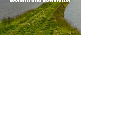
Contatti
Pro Loco Dorno
via Marconi, 26
27020 Dorno PV
info@prolocodorno.it
Ufficio:
392 21 92 168
Whatsapp:
392 21 92 168
FAX
0382 827448
Scrivici